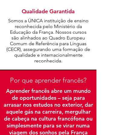
Qualidade Garantida
Somos a ÚNICA instituição de ensino
reconhecida pelo Ministério da
Educação da França. Nossos cursos
são alinhados ao Quadro Europeu
Comum de Referência para Línguas
(CECR), assegurando uma formação de
qualidade e internacionalmente
reconhecida.
Por que aprender francês?
Aprender francês abre um mundo
de oportunidades – seja para
arrasar nos estudos no exterior, dar
aquele gás na carreira, mergulhar
de cabeça na cultura francófona ou
simplesmente para se virar numa
viagem dos sonhos pela França