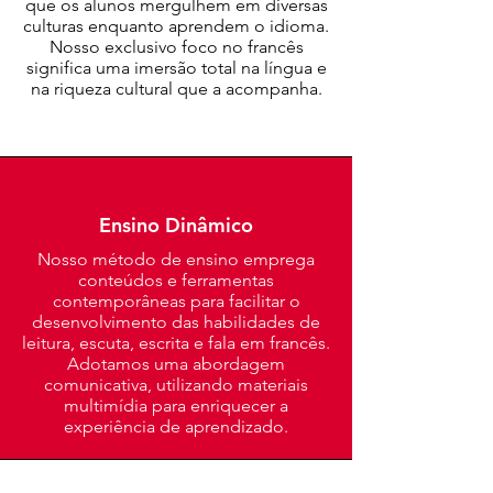
que os alunos mergulhem em diversas
culturas enquanto aprendem o idioma.
Nosso exclusivo foco no francês
significa uma imersão total na língua e
na riqueza cultural que a acompanha.
Ensino Dinâmico
Nosso método de ensino emprega
conteúdos e ferramentas
contemporâneas para facilitar o
desenvolvimento das habilidades de
leitura, escuta, escrita e fala em francês.
Adotamos uma abordagem
comunicativa, utilizando materiais
multimídia para enriquecer a
experiência de aprendizado.